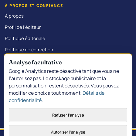
À PROPOS ET CONFIANCE
À propos
Profil de l’éditeur
Politique éditoriale
Politique de correction
Transparence commerciale
Analyse facultative
Google Analytics reste désactivé tant que vous ne
l’autorisez pas. Le stockage publicitaire et la
personnalisation restent désactivés. Vous pouvez
© 2026 Kalgoorlie.info.
Créé à South Kalgoorlie
modifier ce choix à tout moment.
Détails de
Politique de confidentialité
Choix de confidentialité
confidentialité
.
Conditions d'utilisation
Refuser l’analyse
Autoriser l’analyse