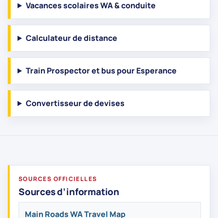
Vacances scolaires WA & conduite
dim.
AVR.
Jour férié pour Anzac Day
26
Calculateur de distance
lun.
AVR.
Western Australia Day
7
Train Prospector et bus pour Esperance
lun.
JUIN
King's Birthday
27
Convertisseur de devises
lun.
SEPT.
Noël
25
sam.
DÉC.
Boxing Day
26
dim.
DÉC.
SOURCES OFFICIELLES
Sources d’information
Jour férié pour Noël
27
lun.
DÉC.
Main Roads WA Travel Map