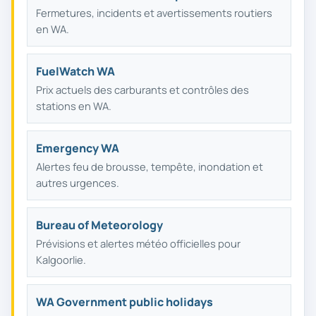
Fermetures, incidents et avertissements routiers
Jour férié pour Boxing Day
28
en WA.
mar.
DÉC.
FuelWatch WA
Prix actuels des carburants et contrôles des
stations en WA.
Emergency WA
Alertes feu de brousse, tempête, inondation et
autres urgences.
Bureau of Meteorology
Prévisions et alertes météo officielles pour
Kalgoorlie.
WA Government public holidays