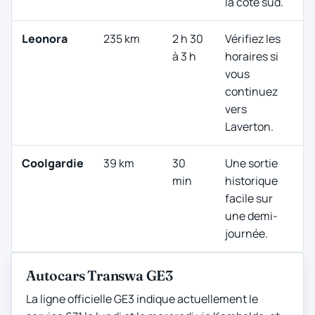
la côte sud.
Leonora
235 km
2 h 30
Vérifiez les
à 3 h
horaires si
vous
continuez
vers
Laverton.
Coolgardie
39 km
30
Une sortie
min
historique
facile sur
une demi-
journée.
Autocars Transwa GE3
La ligne officielle GE3 indique actuellement le