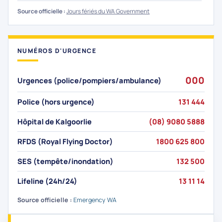
Jour de l'An
1
Source officielle :
Jours fériés du WA Government
ven.
JANV.
Australia Day
26
NUMÉROS D'URGENCE
mar.
JANV.
000
Labour Day
1
Urgences (police/pompiers/ambulance)
lun.
MARS
Police (hors urgence)
131 444
Vendredi saint
26
Hôpital de Kalgoorlie
(08) 9080 5888
ven.
MARS
RFDS (Royal Flying Doctor)
1800 625 800
Dimanche de Pâques
28
dim.
SES (tempête/inondation)
132 500
MARS
Lifeline (24h/24)
13 11 14
Lundi de Pâques
29
lun.
MARS
Source officielle :
Emergency WA
Anzac Day
25