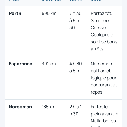
Perth
595 km
7 h 30
Partez tôt.
à 8 h
Southern
30
Cross et
Coolgardie
sont de bons
arrêts.
Esperance
391 km
4 h 30
Norseman
à 5 h
est l’arrêt
logique pour
carburant et
repas.
Norseman
188 km
2 h à 2
Faites le
h 30
plein avant le
Nullarbor ou