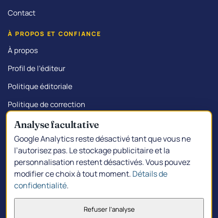
Contact
À PROPOS ET CONFIANCE
À propos
Profil de l’éditeur
Politique éditoriale
Politique de correction
Transparence commerciale
Analyse facultative
Google Analytics reste désactivé tant que vous ne
l’autorisez pas. Le stockage publicitaire et la
personnalisation restent désactivés. Vous pouvez
© 2026 Kalgoorlie.info.
Créé à South Kalgoorlie
modifier ce choix à tout moment.
Détails de
Politique de confidentialité
Choix de confidentialité
confidentialité
.
Conditions d'utilisation
Refuser l’analyse