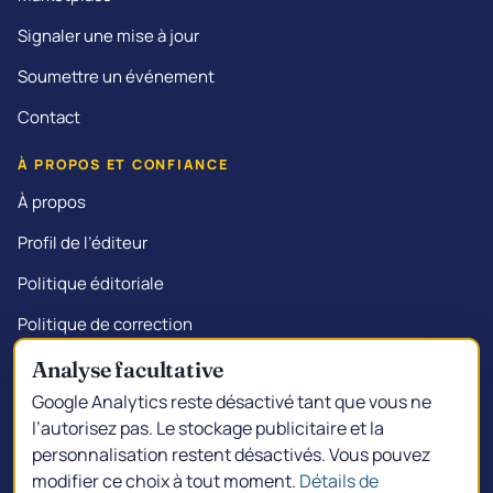
Signaler une mise à jour
Soumettre un événement
Contact
À PROPOS ET CONFIANCE
À propos
Profil de l’éditeur
Politique éditoriale
Politique de correction
Transparence commerciale
Analyse facultative
Google Analytics reste désactivé tant que vous ne
l’autorisez pas. Le stockage publicitaire et la
personnalisation restent désactivés. Vous pouvez
© 2026 Kalgoorlie.info.
Créé à South Kalgoorlie
modifier ce choix à tout moment.
Détails de
Politique de confidentialité
Choix de confidentialité