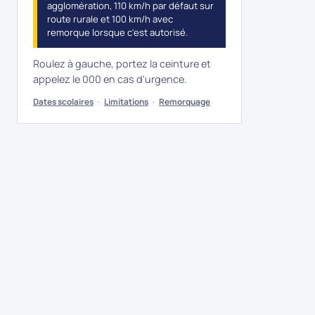
agglomération, 110 km/h par défaut sur
route rurale et 100 km/h avec
remorque lorsque c'est autorisé.
Roulez à gauche, portez la ceinture et
appelez le 000 en cas d'urgence.
Dates scolaires
·
Limitations
·
Remorquage