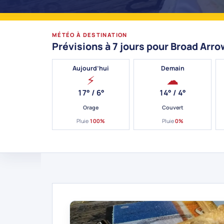
MÉTÉO À DESTINATION
Prévisions à 7 jours pour Broad Arro
Aujourd’hui
Demain
⚡
☁
17° / 6°
14° / 4°
Orage
Couvert
Pluie
100%
Pluie
0%