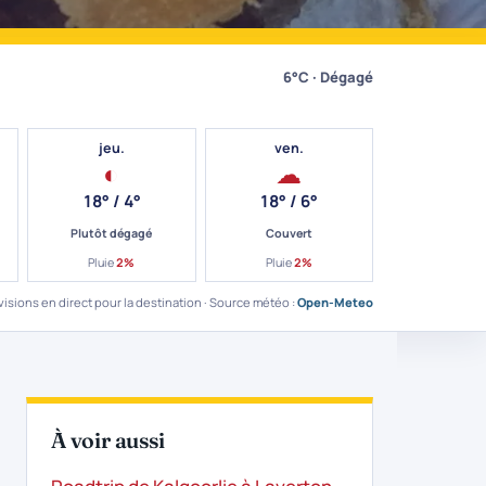
6°C · Dégagé
jeu.
ven.
◐
☁
18° / 4°
18° / 6°
Plutôt dégagé
Couvert
Pluie
2%
Pluie
2%
visions en direct pour la destination · Source météo :
Open-Meteo
À voir aussi