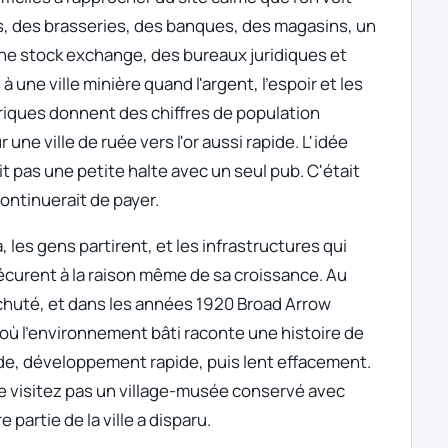
ls, des brasseries, des banques, des magasins, un
une stock exchange, des bureaux juridiques et
 une ville minière quand l'argent, l'espoir et les
oriques donnent des chiffres de population
 une ville de ruée vers l'or aussi rapide. L'idée
it pas une petite halte avec un seul pub. C'était
 continuerait de payer.
a, les gens partirent, et les infrastructures qui
écurent à la raison même de sa croissance. Au
 chuté, et dans les années 1920 Broad Arrow
s où l'environnement bâti raconte une histoire de
ide, développement rapide, puis lent effacement.
 ne visitez pas un village-musée conservé avec
 partie de la ville a disparu.