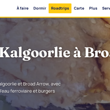
À faire
Dormir
Roadtrips
Carte
Plus
Serv
Kalgoorlie à Br
lgoorlie et Broad Arrow, avec
'eau ferroviaire et burgers