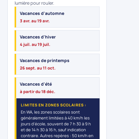
lumière pour rouler.
Vacances d'automne
3 avr. au 19 avr.
Vacances d'hiver
4 juil. au 19 juil.
Vacances de printemps
26 sept. au 11 oct.
Vacances d'été
à partir du 18 déc.
LIMITES EN ZONES SCOLAIRES :
En WA, les zones scolaires sont
généralement limitées à 40 km/h les
jours d'école, souvent de 7 h 30 à 9 h
et de 14 h 30 à 16 h, sauf indication
contraire. Autres repères : 50 km/h en