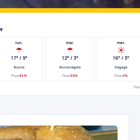
w
lun.
mar.
mer.
☂
☂
☀
17° / 9°
12° / 3°
16° / 3°
Bruine
Bruine légère
Dégagé
Pluie
84%
Pluie
69%
Pluie
0%
Pré