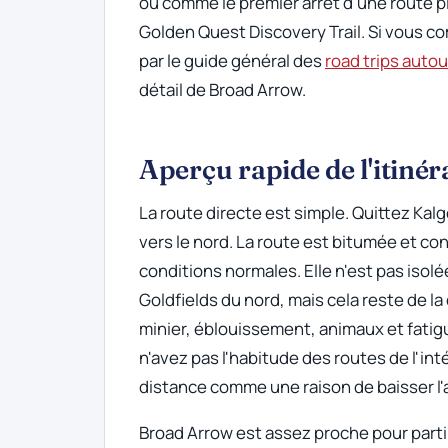
ou comme le premier arrêt d'une route pl
Golden Quest Discovery Trail. Si vous c
par le guide général des
road trips autou
détail de Broad Arrow.
Aperçu rapide de l'itinér
La route directe est simple. Quittez Kal
vers le nord. La route est bitumée et co
conditions normales. Elle n'est pas isol
Goldfields du nord, mais cela reste de l
minier, éblouissement, animaux et fati
n'avez pas l'habitude des routes de l'int
distance comme une raison de baisser l'
Broad Arrow est assez proche pour partir