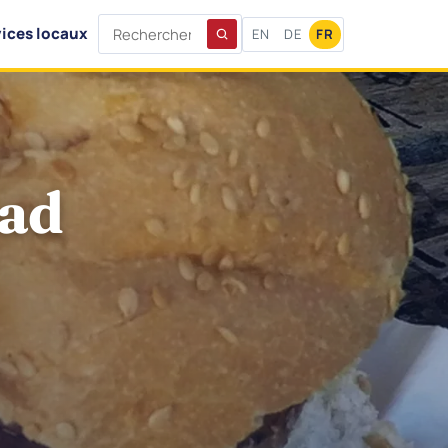
ices locaux
EN
DE
FR
oad