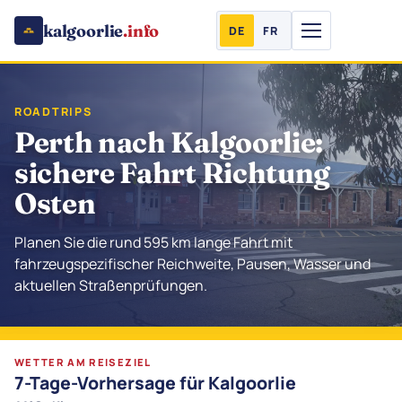
kalgoorlie
.info
DE
FR
ROADTRIPS
Perth nach Kalgoorlie:
sichere Fahrt Richtung
Osten
Planen Sie die rund 595 km lange Fahrt mit
fahrzeugspezifischer Reichweite, Pausen, Wasser und
aktuellen Straßenprüfungen.
WETTER AM REISEZIEL
7-Tage-Vorhersage für Kalgoorlie