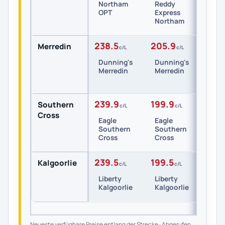
Northam
Reddy
Red
OPT
Express
Exp
Northam
Nor
238.5
205.9
220
Merredin
c/L
c/L
Dunning's
Dunning's
Cal
Merredin
Merredin
Mer
239.9
199.9
-
Southern
c/L
c/L
Cross
Eagle
Eagle
Southern
Southern
Cross
Cross
239.5
199.5
-
Kalgoorlie
c/L
c/L
Liberty
Liberty
Kalgoorlie
Kalgoorlie
Neueste verfügbare Preise entlang der Strecke · Abgerufen