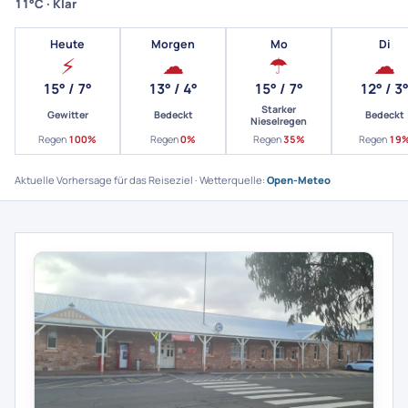
11°C · Klar
Heute
Morgen
Mo
Di
⚡
☁
☂
☁
15° / 7°
13° / 4°
15° / 7°
12° / 3
Starker
Gewitter
Bedeckt
Bedeckt
Nieselregen
Regen
100%
Regen
0%
Regen
35%
Regen
19
Aktuelle Vorhersage für das Reiseziel · Wetterquelle:
Open-Meteo