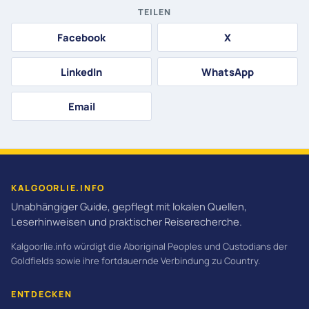
TEILEN
Facebook
X
LinkedIn
WhatsApp
Email
KALGOORLIE.INFO
Unabhängiger Guide, gepflegt mit lokalen Quellen,
Leserhinweisen und praktischer Reiserecherche.
Kalgoorlie.info würdigt die Aboriginal Peoples und Custodians der
Goldfields sowie ihre fortdauernde Verbindung zu Country.
ENTDECKEN