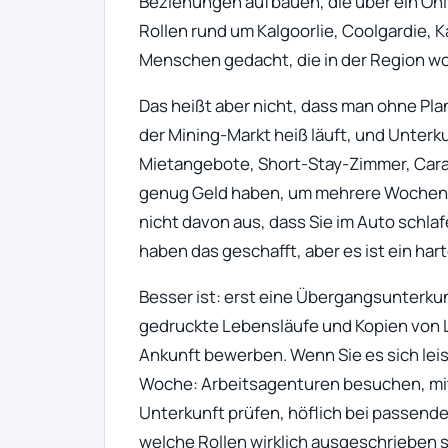
Beziehungen aufbauen, die über ein Onli
Rollen rund um Kalgoorlie, Coolgardie, K
Menschen gedacht, die in der Region w
Das heißt aber nicht, dass man ohne Plan 
der Mining-Markt heiß läuft, und Unterk
Mietangebote, Short-Stay-Zimmer, Car
genug Geld haben, um mehrere Wochen
nicht davon aus, dass Sie im Auto schla
haben das geschafft, aber es ist ein hart
Besser ist: erst eine Übergangsunterkun
gedruckte Lebensläufe und Kopien von L
Ankunft bewerben. Wenn Sie es sich lei
Woche: Arbeitsagenturen besuchen, mit
Unterkunft prüfen, höflich bei passend
welche Rollen wirklich ausgeschrieben s