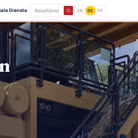
kale Dienste
EN
DE
FR
in