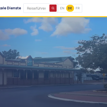
kale Dienste
EN
DE
FR