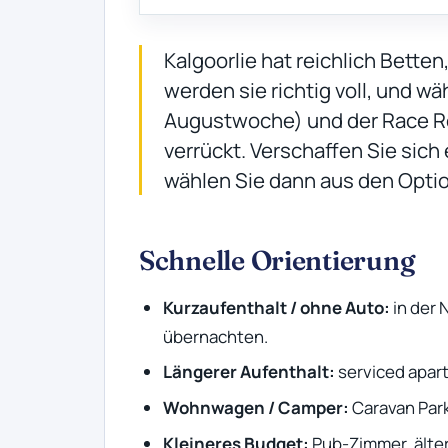
Kalgoorlie hat reichlich Bette
werden sie richtig voll, und w
Augustwoche) und der Race R
verrückt. Verschaffen Sie sich
wählen Sie dann aus den Opti
Schnelle Orientierung
Kurzaufenthalt / ohne Auto:
in der 
übernachten.
Längerer Aufenthalt:
serviced apar
Wohnwagen / Camper:
Caravan Park
Kleineres Budget:
Pub-Zimmer, älter