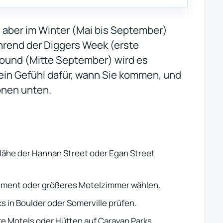
n, aber im Winter (Mai bis September)
ährend der Diggers Week (erste
ound (Mitte September) wird es
 ein Gefühl dafür, wann Sie kommen, und
onen unten.
Nähe der Hannan Street oder Egan Street
tment oder größeres Motelzimmer wählen.
s in Boulder oder Somerville prüfen.
e Motels oder Hütten auf Caravan Parks